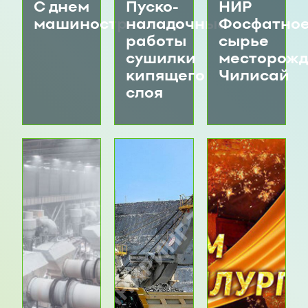
С днем
Пуско-
НИР
машиностроителя
наладочные
Фосфатно
работы
сырье
сушилки
месторожд
кипящего
Чилисай
слоя