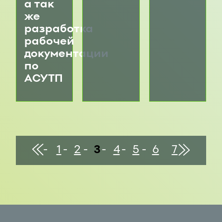
а так
же
разработка
рабочей
документации
по
АСУТП
конец
В
В
1
2
3
4
5
6
7
начало