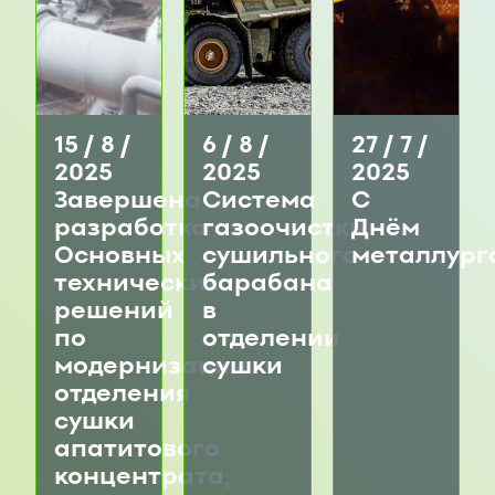
15 / 8 /
6 / 8 /
27 / 7 /
2025
2025
2025
Завершена
Система
С
разработка
газоочистки
Днём
Основных
сушильного
металлург
технических
барабана
решений
в
по
отделении
модернизации
сушки
отделения
сушки
апатитового
концентрата,