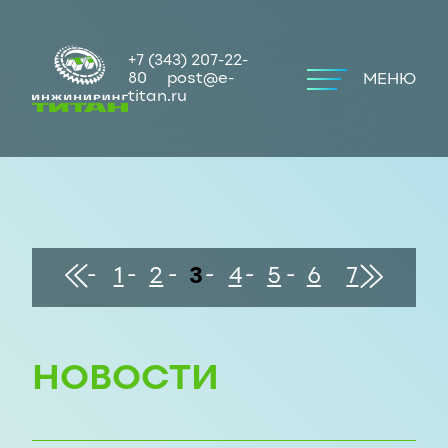
+7 (343) 207-22-
80
post@e-
МЕНЮ
titan.ru
конец
В
В
1
2
3
4
5
6
7
начало
НОВОСТИ