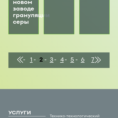
новом
заводе
грануляции
серы
конец
В
В
1
2
3
4
5
6
7
начало
УСЛУГИ
Технико-технологический