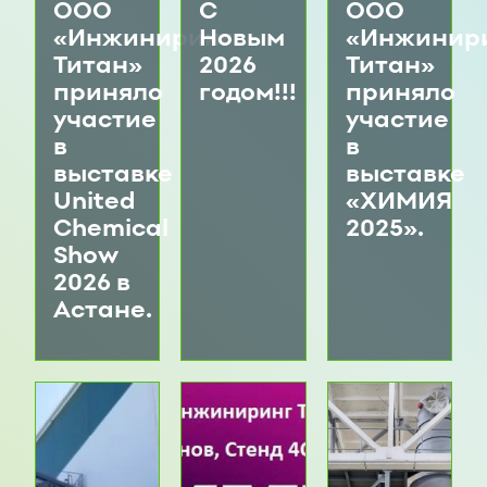
ООО
С
ООО
«Инжиниринг
Новым
«Инжинир
Титан»
2026
Титан»
приняло
годом!!!
приняло
участие
участие
в
в
выставке
выставке
United
«ХИМИЯ
Chemical
2025».
Show
2026 в
Астане.